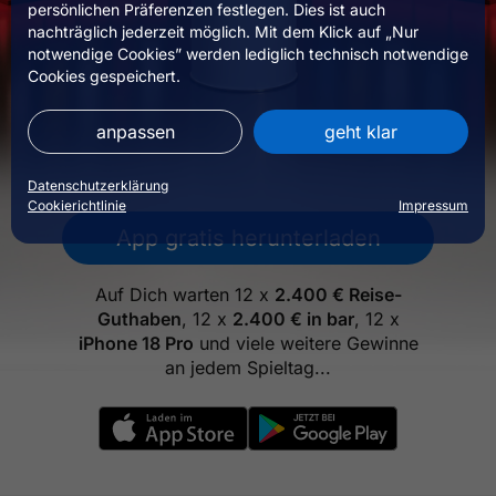
persönlichen Präferenzen festlegen. Dies ist auch
nachträglich jederzeit möglich. Mit dem Klick auf „Nur
notwendige Cookies” werden lediglich technisch notwendige
Cookies gespeichert.
anpassen
geht klar
Datenschutzerklärung
Cookierichtlinie
Impressum
App gratis herunterladen
Auf Dich warten 12
x
2.400
€ Reise-
Guthaben
, 12
x
2.400
€ in bar
, 12
x
iPhone 18
Pro
und viele weitere Gewinne
an jedem Spieltag...